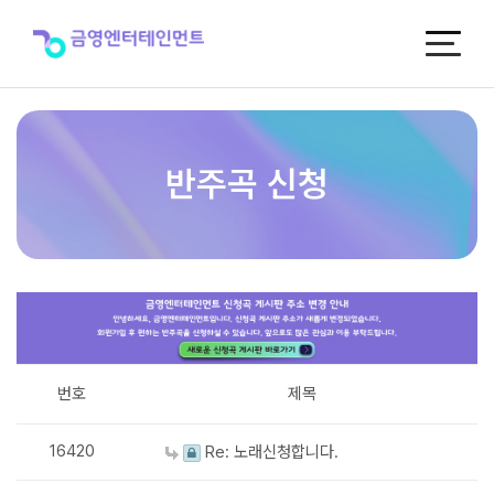
반
주
곡
신
청
반주곡 신청
번호
제목
16420
Re: 노래신청합니다.