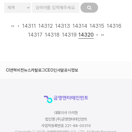
14311
14312
14313
14314
14315
14316
14320
14317
14318
14319
CI
연혁
비전
뉴스
카탈로그
CEO인사말
공시정보
대표이사 이석현
법인명 (주)금영엔터테인먼트
사업자등록번호 221-88-00319
Copyright ⓒ 2025 금영엔터테인먼트 CO., LTD. All Right Reserved.