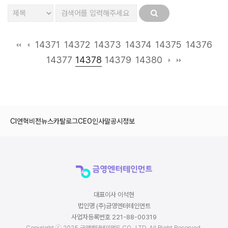
14371
14372
14373
14374
14375
14376
14378
14377
14379
14380
CI
연혁
비전
뉴스
카탈로그
CEO인사말
공시정보
대표이사 이석현
법인명 (주)금영엔터테인먼트
사업자등록번호 221-88-00319
Copyright ⓒ 2025 금영엔터테인먼트 CO., LTD. All Right Reserved.