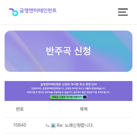
반
주
곡
신
청
반주곡 신청
번호
제목
15840
Re: 노래신청합니다.