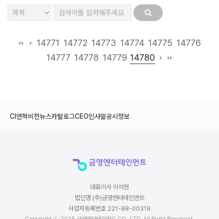
14771
14772
14773
14774
14775
14776
14780
14777
14778
14779
CI
연혁
비전
뉴스
카탈로그
CEO인사말
공시정보
대표이사 이석현
법인명 (주)금영엔터테인먼트
사업자등록번호 221-88-00319
Copyright ⓒ 2025 금영엔터테인먼트 CO., LTD. All Right Reserved.