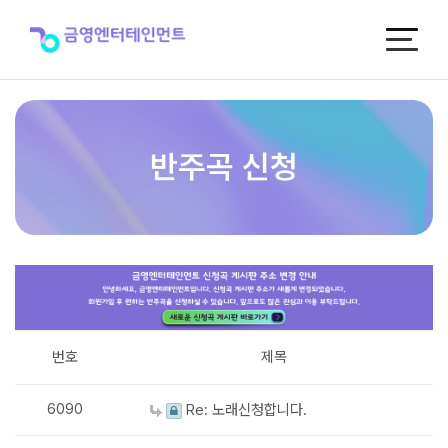
반
주
곡
신
청
반주곡 신청
번호
제목
6090
Re: 노래신청합니다.