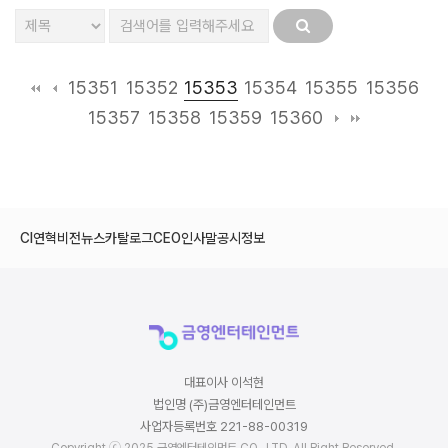
15353
15351
15352
15354
15355
15356
15357
15358
15359
15360
CI
연혁
비전
뉴스
카탈로그
CEO인사말
공시정보
대표이사 이석현
법인명 (주)금영엔터테인먼트
사업자등록번호 221-88-00319
Copyright ⓒ 2025 금영엔터테인먼트 CO., LTD. All Right Reserved.