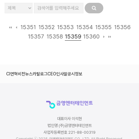
15351
15352
15353
15354
15355
15356
15359
15357
15358
15360
CI
연혁
비전
뉴스
카탈로그
CEO인사말
공시정보
대표이사 이석현
법인명 (주)금영엔터테인먼트
사업자등록번호 221-88-00319
Copyright ⓒ 2025 금영엔터테인먼트 CO., LTD. All Right Reserved.