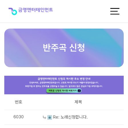
반
주
곡
신
청
반주곡 신청
번호
제목
6030
Re: 노래신청합니다.