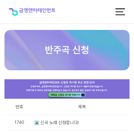
반
주
곡
신
청
반주곡 신청
번호
제목
1740
신곡 노래 신청합니다!