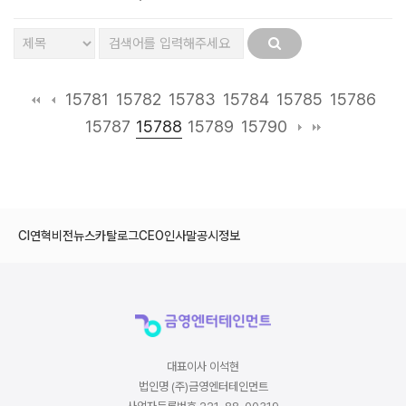
15781
15782
15783
15784
15785
15786
15788
15787
15789
15790
CI
연혁
비전
뉴스
카탈로그
CEO인사말
공시정보
대표이사 이석현
법인명 (주)금영엔터테인먼트