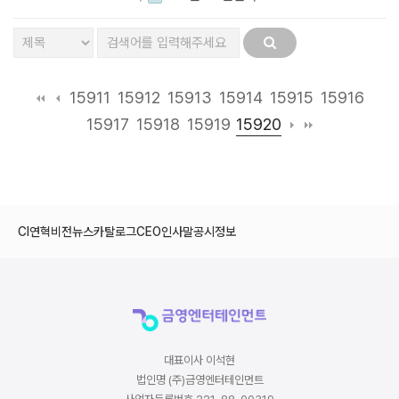
15911
15912
15913
15914
15915
15916
15920
15917
15918
15919
CI
연혁
비전
뉴스
카탈로그
CEO인사말
공시정보
대표이사 이석현
법인명 (주)금영엔터테인먼트