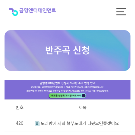
반
주
곡
신
청
반주곡 신청
번호
제목
420
노래방에 저희 형부노래가 나왔으면좋겠어요