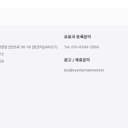
유료곡 등록문의
읍 산단5로 36-18 [달산리](46027)
Tel. 010-6249-2550
72
광고 / 제휴문의
809
biz@kyentertainment.kr