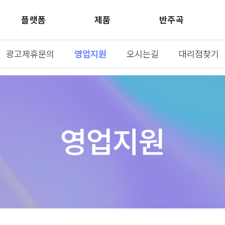
플랫폼
제품
반주곡
광고제휴문의
영업지원
오시는길
대리점찾기
영업지원