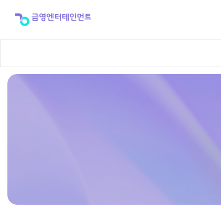
신
곡
포
스
터