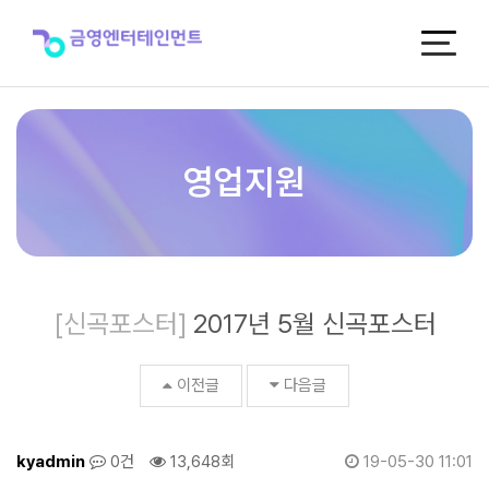
2017
년
5
월
신
곡
포
스
영업지원
터
>
신
곡
포
스
[신곡포스터]
2017년 5월 신곡포스터
터
이전글
다음글
kyadmin
0건
13,648회
19-05-30 11:01