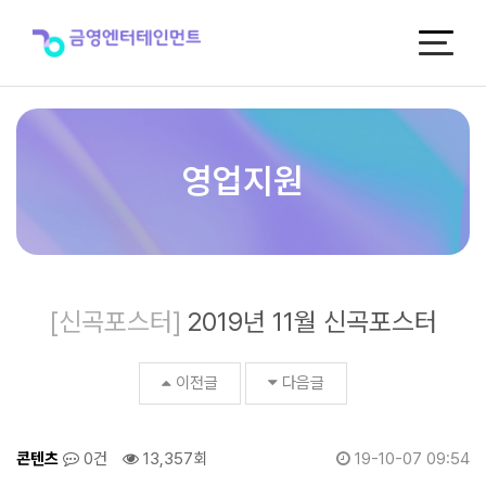
2019
년
11
월
신
곡
포
스
영업지원
터
>
신
곡
포
스
[신곡포스터]
2019년 11월 신곡포스터
터
이전글
다음글
콘텐츠
0건
13,357회
19-10-07 09:54