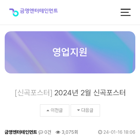
2024
년
2
월
신
곡
포
스
영업지원
터
>
신
곡
포
스
[신곡포스터]
2024년 2월 신곡포스터
터
이전글
다음글
금영엔터테인먼트
0건
3,075회
24-01-16 18:06