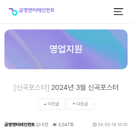
2024
년
3
월
신
곡
포
스
영업지원
터
>
신
곡
포
스
[신곡포스터]
2024년 3월 신곡포스터
터
이전글
다음글
금영엔터테인먼트
0건
3,047회
24-02-15 10:10