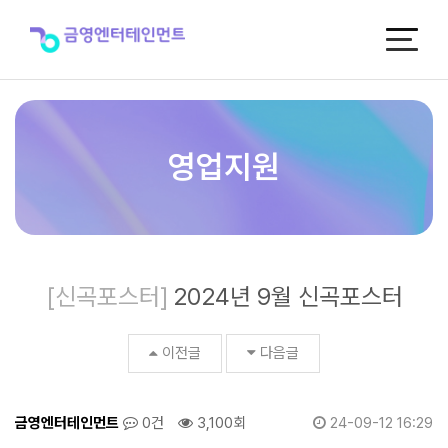
2024
년
9
월
신
곡
포
스
영업지원
터
>
신
곡
포
스
[신곡포스터]
2024년 9월 신곡포스터
터
이전글
다음글
금영엔터테인먼트
0건
3,100회
24-09-12 16:29