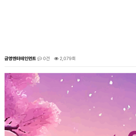
금영엔터테인먼트
0건
2,079회