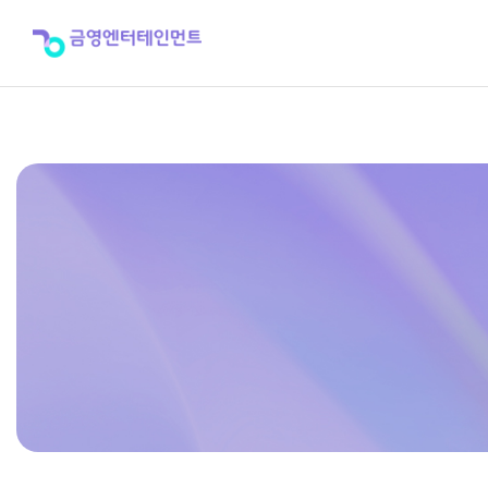
[출
력
용]
제
36
탄
2024
년
겨
울
호
>
신
곡
포
스
터