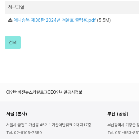
첨부파일
애니송북 제36탄 2024년 겨울호 출력용.pdf
(5.5M)
검색
CI
연혁
비전
뉴스
카탈로그
CEO인사말
공시정보
서울 (본사)
부산 (공장)
서울시 금천구 가산동 452-1 가산어반워크 2차 제17층
부산광역시 기장군 정관
Tel. 02-6105-7550
Tel. 051-853-85