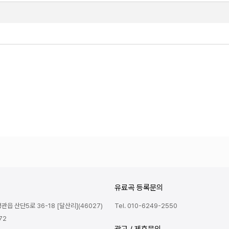
유료곡 등록문의
읍 산단5로 36-18 [달산리](46027)
Tel. 010-6249-2550
72
광고 / 제휴문의