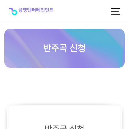
반
주
곡
신
청
반주곡 신청
반주곡 신청