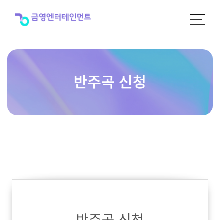
반
주
곡
신
청
반주곡 신청
반주곡 신청