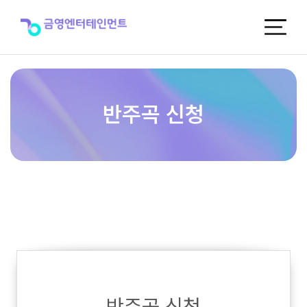
반
주
곡
신
청
반주곡 신청
반주곡 신청