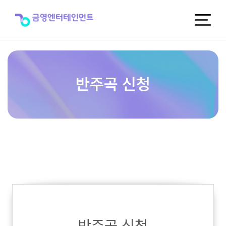
반
주
곡
신
청
반주곡 신청
반주곡 신청