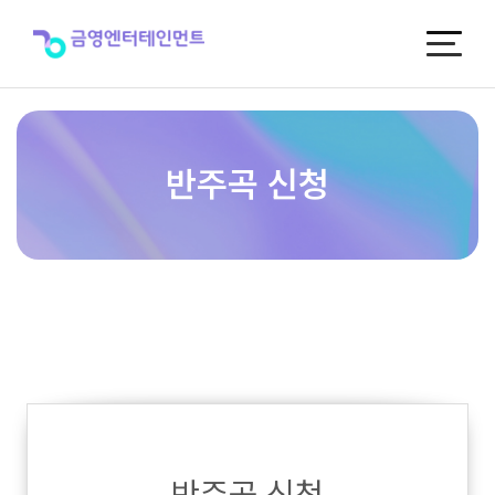
반
주
곡
신
청
반주곡 신청
반주곡 신청