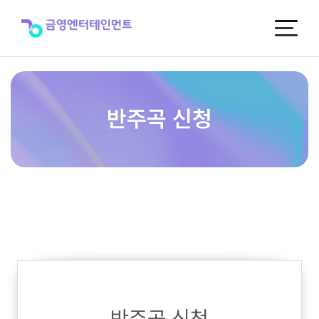
반
주
곡
신
청
반주곡 신청
반주곡 신청