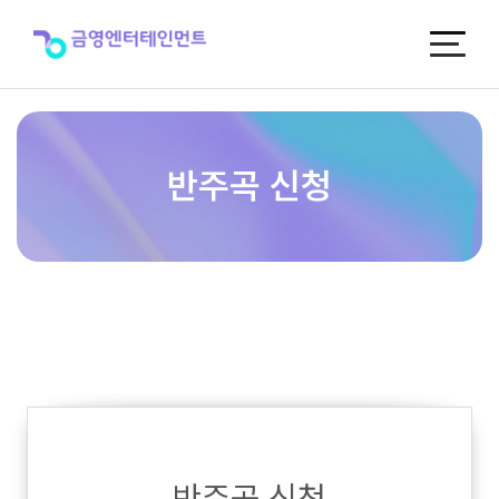
반
주
곡
신
청
반주곡 신청
반주곡 신청