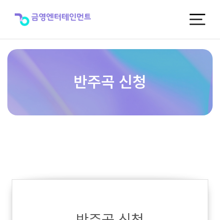
반
주
곡
신
청
반주곡 신청
반주곡 신청