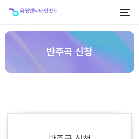
반
주
곡
신
청
반주곡 신청
반주곡 신청