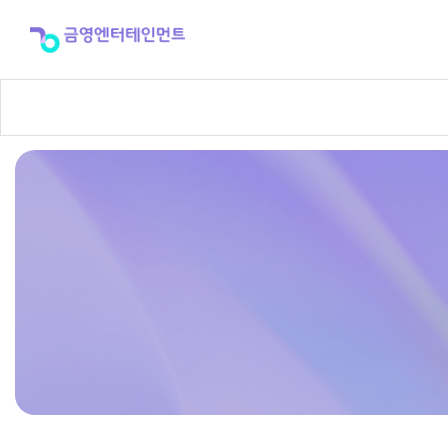
반
주
곡
신
청