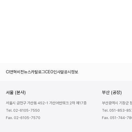
CI
연혁
비전
뉴스
카탈로그
CEO인사말
공시정보
서울 (본사)
부산 (공장)
서울시 금천구 가산동 452-1 가산어반워크 2차 제17층
부산광역시 기장군 정관
Tel. 02-6105-7550
Tel. 051-853-85
Fax. 02-6105-7570
Fax. 051-744-7