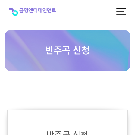
반
주
곡
신
청
반주곡 신청
반주곡 신청