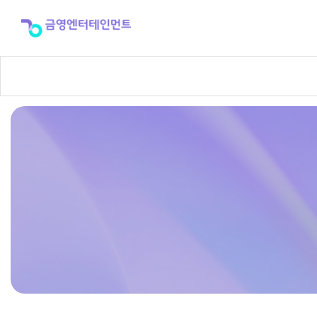
반
주
곡
신
청