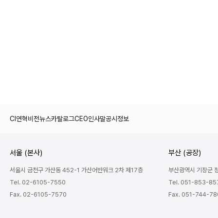
CI
연혁
비전
뉴스
카탈로그
CEO인사말
공시정보
서울 (본사)
부산 (공장)
서울시 금천구 가산동 452-1 가산어반워크 2차 제17층
부산광역시 기장군 정관
Tel. 02-6105-7550
Tel. 051-853-85
Fax. 02-6105-7570
Fax. 051-744-7