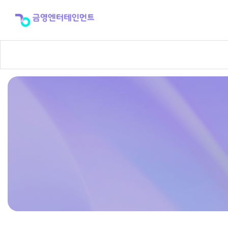
반
주
곡
신
청