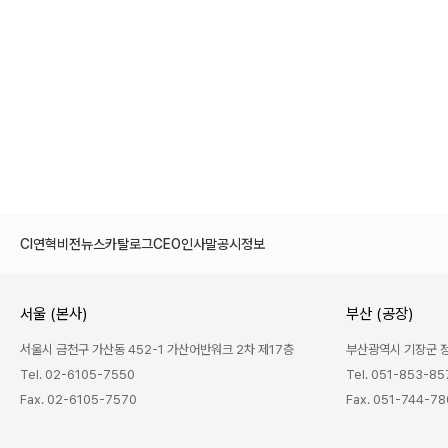
CI
연혁
비전
뉴스
카탈로그
CEO인사말
공시정보
서울 (본사)
부산 (공장)
서울시 금천구 가산동 452-1 가산어반워크 2차 제17층
부산광역시 기장군 정관
Tel. 02-6105-7550
Tel. 051-853-85
Fax. 02-6105-7570
Fax. 051-744-7