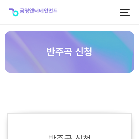
반
주
곡
신
청
반주곡 신청
반주곡 신청