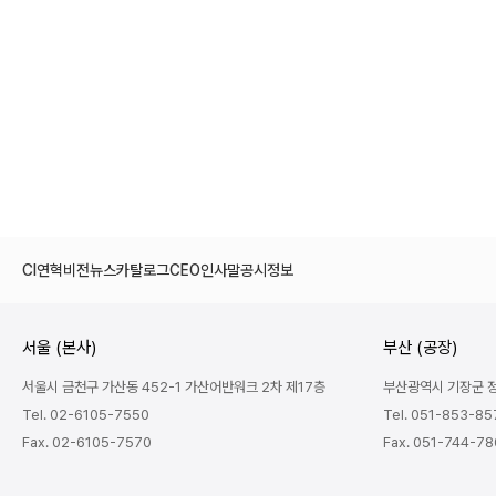
CI
연혁
비전
뉴스
카탈로그
CEO인사말
공시정보
서울 (본사)
부산 (공장)
서울시 금천구 가산동 452-1 가산어반워크 2차 제17층
부산광역시 기장군 정관
Tel. 02-6105-7550
Tel. 051-853-85
Fax. 02-6105-7570
Fax. 051-744-7