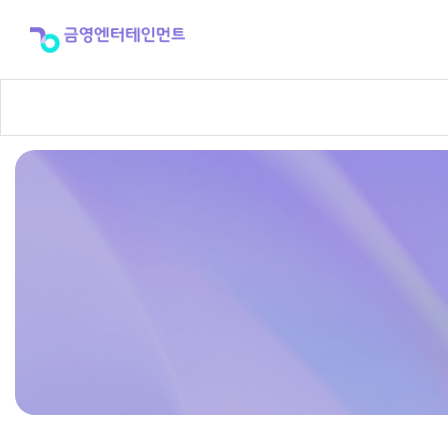
반
주
곡
신
청