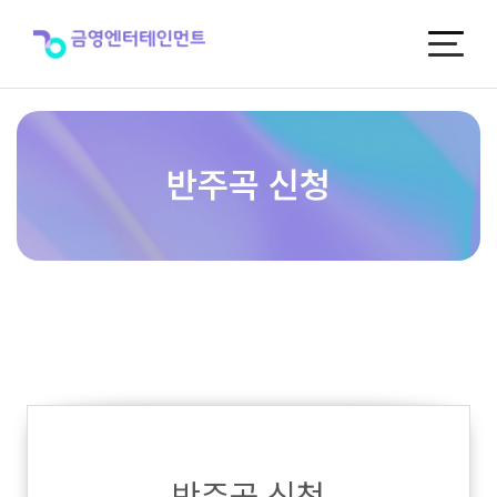
반
주
곡
신
청
반주곡 신청
반주곡 신청