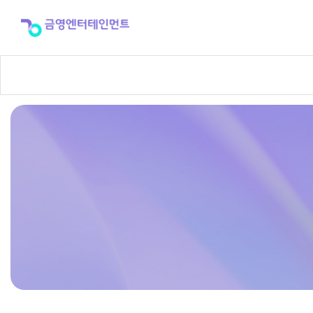
반
주
곡
신
청