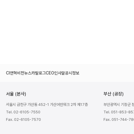
CI
연혁
비전
뉴스
카탈로그
CEO인사말
공시정보
서울 (본사)
부산 (공장)
서울시 금천구 가산동 452-1 가산어반워크 2차 제17층
부산광역시 기장군 정관
Tel. 02-6105-7550
Tel. 051-853-85
Fax. 02-6105-7570
Fax. 051-744-7