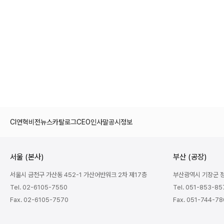
CI
연혁
비전
뉴스
카탈로그
CEO인사말
공시정보
서울 (본사)
부산 (공장)
서울시 금천구 가산동 452-1 가산어반워크 2차 제17층
부산광역시 기장군 정관
Tel. 02-6105-7550
Tel. 051-853-85
Fax. 02-6105-7570
Fax. 051-744-7