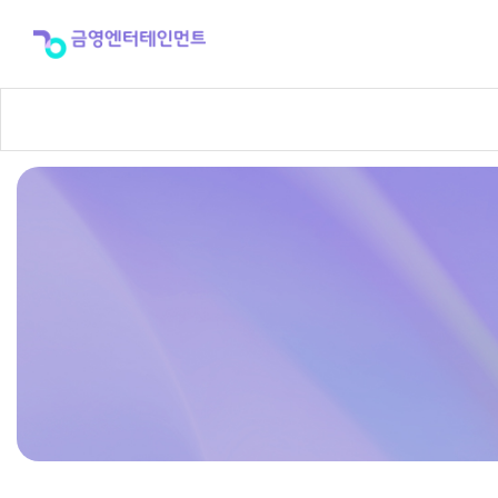
반
주
곡
신
청