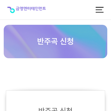
반
주
곡
신
청
반주곡 신청
반주곡 신청