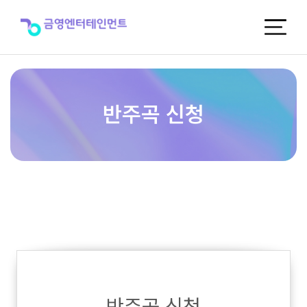
반
주
곡
신
청
반주곡 신청
반주곡 신청