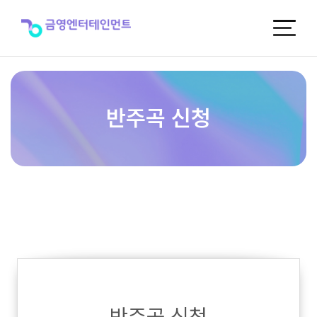
반
주
곡
신
청
반주곡 신청
반주곡 신청