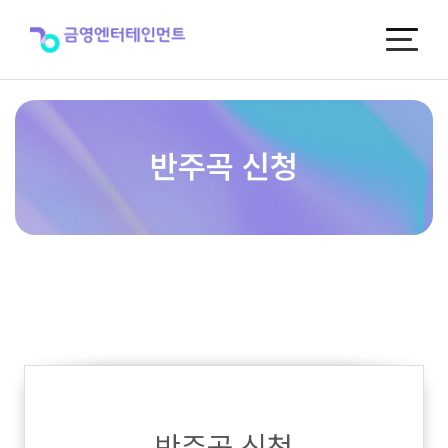
반
주
곡
신
청
반주곡 신청
반주곡 신청