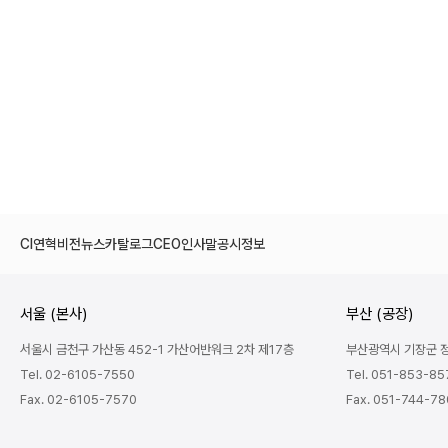
CI
연혁
비전
뉴스
카탈로그
CEO인사말
공시정보
서울 (본사)
부산 (공장)
서울시 금천구 가산동 452-1 가산어반워크 2차 제17층
부산광역시 기장군 정관
Tel. 02-6105-7550
Tel. 051-853-85
Fax. 02-6105-7570
Fax. 051-744-7