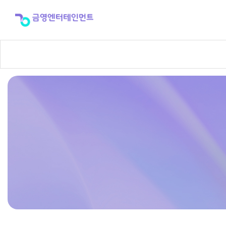
반
주
곡
신
청