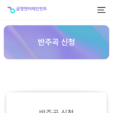
반
주
곡
신
청
반주곡 신청
반주곡 신청