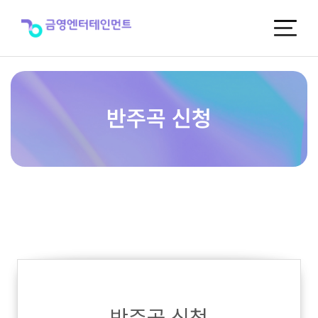
반
주
곡
신
청
반주곡 신청
반주곡 신청