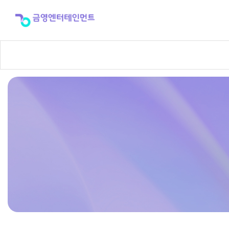
반
주
곡
신
청