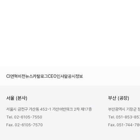
CI
연혁
비전
뉴스
카탈로그
CEO인사말
공시정보
서울 (본사)
부산 (공장)
서울시 금천구 가산동 452-1 가산어반워크 2차 제17층
부산광역시 기장군 정관
Tel. 02-6105-7550
Tel. 051-853-85
Fax. 02-6105-7570
Fax. 051-744-7