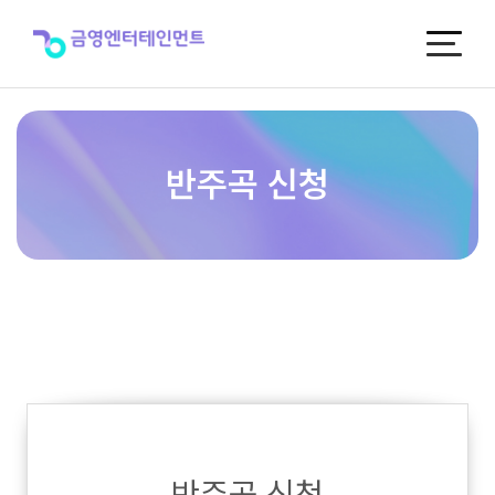
반
주
곡
신
청
반주곡 신청
반주곡 신청