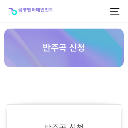
반
주
곡
신
청
반주곡 신청
반주곡 신청