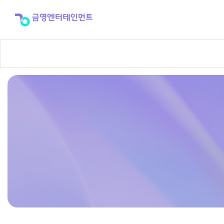
반
주
곡
신
청