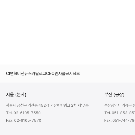
CI
연혁
비전
뉴스
카탈로그
CEO인사말
공시정보
서울 (본사)
부산 (공장)
서울시 금천구 가산동 452-1 가산어반워크 2차 제17층
부산광역시 기장군 정관
Tel. 02-6105-7550
Tel. 051-853-85
Fax. 02-6105-7570
Fax. 051-744-7