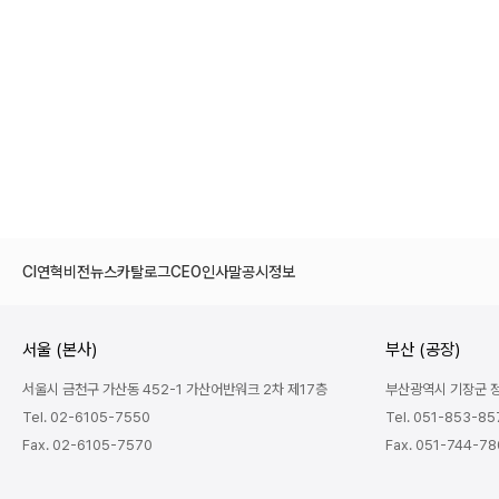
CI
연혁
비전
뉴스
카탈로그
CEO인사말
공시정보
서울 (본사)
부산 (공장)
서울시 금천구 가산동 452-1 가산어반워크 2차 제17층
부산광역시 기장군 정관
Tel. 02-6105-7550
Tel. 051-853-85
Fax. 02-6105-7570
Fax. 051-744-7