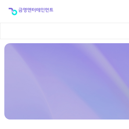
반
주
곡
신
청