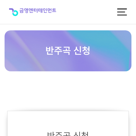
반
주
곡
신
청
반주곡 신청
반주곡 신청