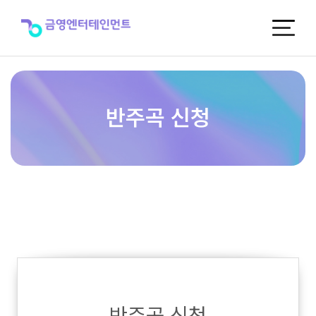
반
주
곡
신
청
반주곡 신청
반주곡 신청