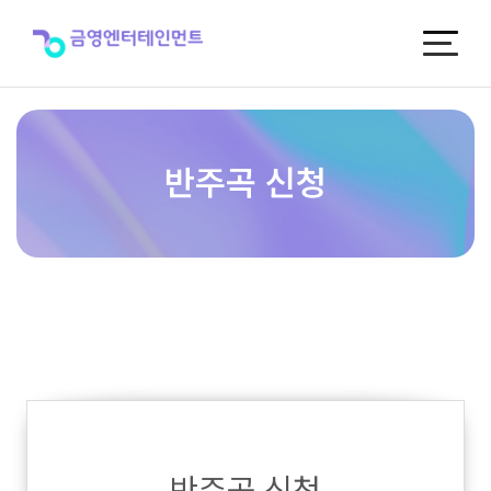
반
주
곡
신
청
반주곡 신청
반주곡 신청