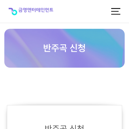
반
주
곡
신
청
반주곡 신청
반주곡 신청