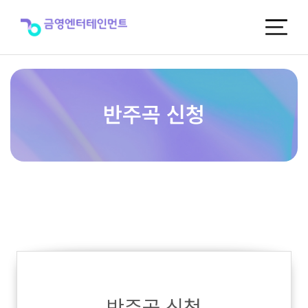
반
주
곡
신
청
반주곡 신청
반주곡 신청