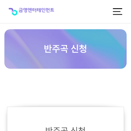
반
주
곡
신
청
반주곡 신청
반주곡 신청